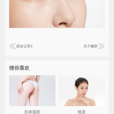
面诊记录2
光子嫩肤
猜你喜欢
自体脂肪
植发